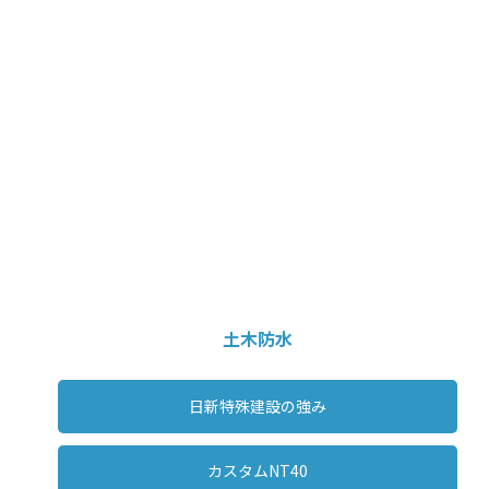
カナート
土木防水
日新特殊建設の強み
カスタムNT40