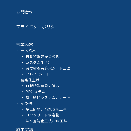
お問合せ
プライバシーポリシー
事業内容
土木防水
日新特殊建設の強み
カスタムNT40
合成樹脂系遮水シート工法
プレノFシート
建築仕上げ
日新特殊建設の強み
PFシステム
屋上緑化システムカナート
その他
屋上防水、防水改修工事
コンクリート構造物
はく落防止工法ONR工法
施工実績