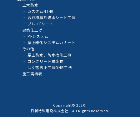
土木防水
カスタムNT40
合成樹脂系遮水シート工法
プレノFシート
建築仕上げ
PFシステム
屋上緑化システムカナート
その他
屋上防水、防水改修工事
コンクリート構造物
はく落防止工法ONR工法
施工実績表
Copyright© 2020,
日新特殊建設株式会社 All Rights Reserved.