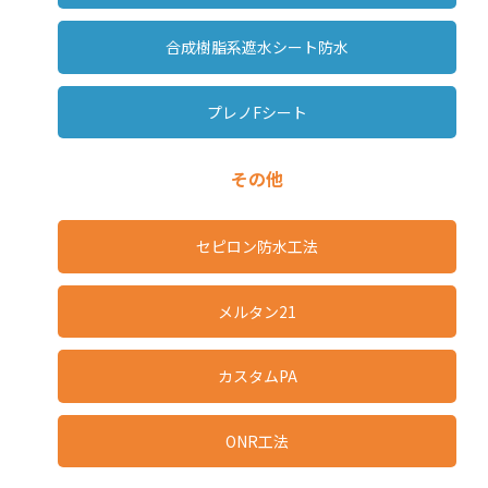
合成樹脂系遮水シート防水
プレノFシート
その他
セピロン防水工法
メルタン21
カスタムPA
ONR工法