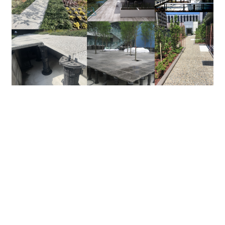
乾式浮床仕上げ工法
PFシステム
屋上・地盤緑化工法